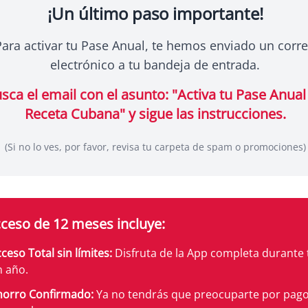
¡Un último paso importante!
Para activar tu Pase Anual, te hemos enviado un corr
electrónico a tu bandeja de entrada.
sca el email con el asunto: "Activa tu Pase Anual
Receta Cubana" y sigue las instrucciones.
(Si no lo ves, por favor, revisa tu carpeta de spam o promociones)
ceso de 12 meses incluye:
ceso Total sin límites:
Disfruta de la App completa durante
n año.
horro Confirmado:
Ya no tendrás que preocuparte por pag