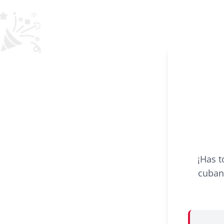
¡Has t
cuban