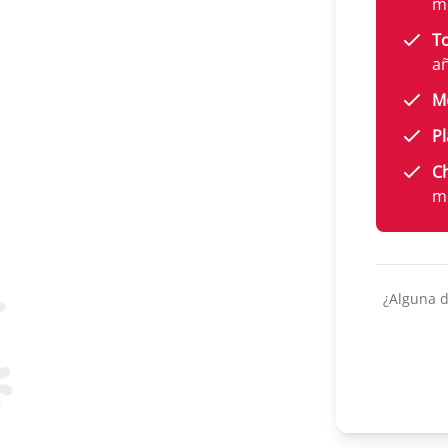
m
To
a
M
Pl
Ch
m
¿Alguna 