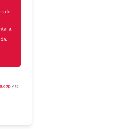
es del
talla.
ida.
a.app
y te