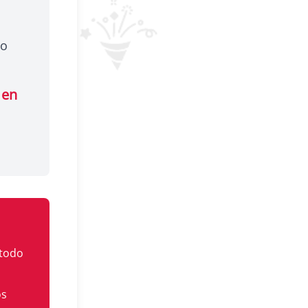
eo
 en
 todo
os