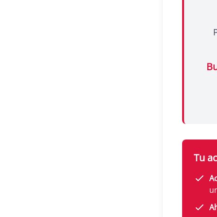
Bu
Tu ac
Ac
u
A